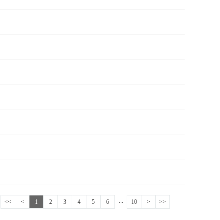
...
<<
<
1
2
3
4
5
6
10
>
>>