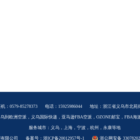
机：0579-85278373
电话：15925986044
地址：浙江省义乌市北苑街
乌到欧洲空派，义乌国际快递，亚马逊FBA空派，OZONE邮宝，FBA
服务城市：义乌，上海，宁波，杭州，永康等地
理有限公司
备案号：
浙ICP备20012957号-1
浙公网安备 33078202